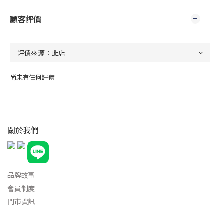
顧客評價
尚未有任何評價
關於我們
品牌故事
會員制度
門市資訊