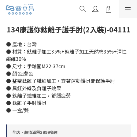
134康護你鈦離子護手肘(2入裝)-04111
● 產地：台灣
● 材質：鈦離子加工35%+鈦離子加工天然棉35%+彈性
纖維30%
● 尺寸：手軸圍M22-37cm
● 顏色:膚色
● 整雙鈦離子纖維加工，穿著運動護具能保護手肘
● 具紅外線及負離子效果
● 鈦離子纖維加工，舒緩疲勞
● 鈦離子手肘護具
● 一盒/雙
全店，超值滿額$999免運