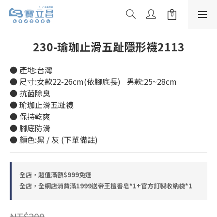
230-瑜珈止滑五趾隱形襪2113
● 產地:台灣
● 尺寸:女款22-26cm(依腳底長)   男款:25~28cm
● 抗菌除臭
● 瑜珈止滑五趾襪
● 保持乾爽
● 腳底防滑
● 顏色:黑 / 灰 (下單備註)
全店，超值滿額$999免運
全店，全網店消費滿1999送帝王檀香皂*1+官方訂製收納袋*1
NT$200