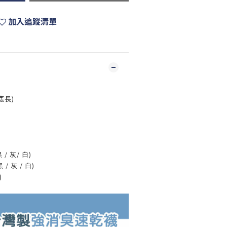
加入追蹤清單
底長)
 / 灰/ 白)
灰 / 白)
)