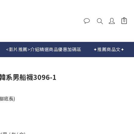
<影片推薦>介紹精選商品優惠加碼區
✦推薦商品文✦
立即購買
韓系男船襪3096-1
依腳底長)