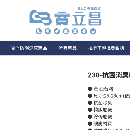
夏季防曬涼感商品
所有商品
招募下游批發團購
230-抗菌消臭
● 產地:台灣
● 尺寸:25-28cm(
● 抗菌除臭
● 韓版船襪
● 線條船襪
● 親膚材質