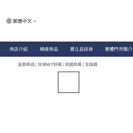
繁體中文
商店介紹
精選商品
寶立昌目錄
實體門市簡介
全部商品
/
台灣MIT好襪
/
抗菌防臭 / 五指襪