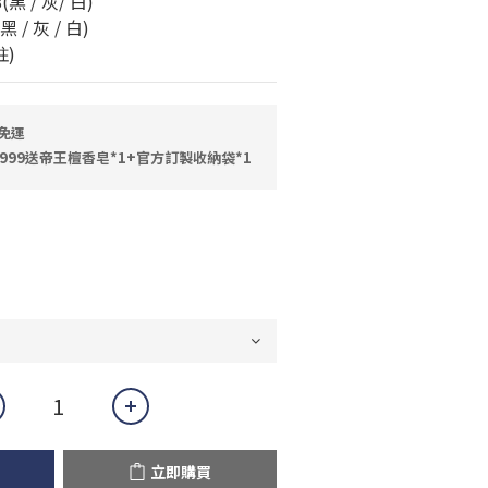
黑 / 灰/ 白) 
   3096-20(黑 / 灰 / 白)
下單備註)
免運
999送帝王檀香皂*1+官方訂製收納袋*1
立即購買