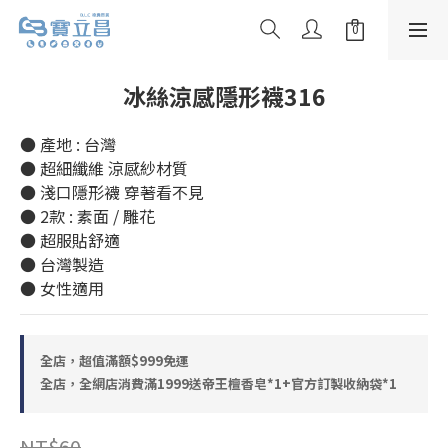
冰絲涼感隱形襪316
● 產地 : 台灣
● 超細纖維 涼感紗材質
● 淺口隱形襪 穿著看不見
● 2款 : 素面 / 雕花
● 超服貼舒適
● 台灣製造
● 女性適用
全店，超值滿額$999免運
全店，全網店消費滿1999送帝王檀香皂*1+官方訂製收納袋*1
NT$60