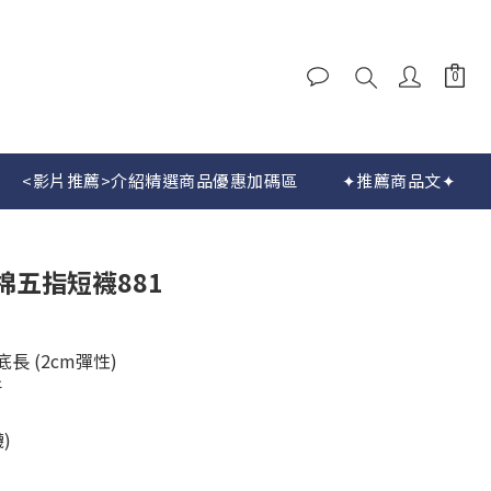
<影片推薦>介紹精選商品優惠加碼區
✦推薦商品文✦
立即購買
棉五指短襪881
腳底長 (2cm彈性)
汗
)