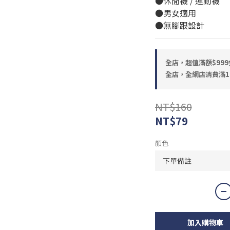
●休閒襪 / 運動襪
●男女適用
●無腳跟設計
全店，超值滿額$999
全店，全網店消費滿1
NT$160
NT$79
顏色
加入購物車