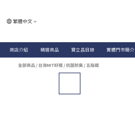
繁體中文
商店介紹
精選商品
寶立昌目錄
實體門市簡介
全部商品
/
台灣MIT好襪
/
抗菌防臭 / 五指襪