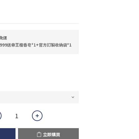
免運
999送帝王檀香皂*1+官方訂製收納袋*1
立即購買