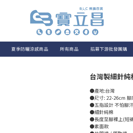
夏季防曬涼感商品
所有商品
招募下游批發團購
台灣製細針純
●產地:台灣
●尺寸: 22-26cm 
●五指設計 不怕腳
●細針純棉
●長度至腳裸上(短襪
●素面款