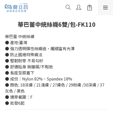
蒂巴蕾中統絲襪6雙/包-FK110
蒂巴蕾 中統絲襪
● 產地:臺灣
● 強力透明彈性絲織造，纖細富有光澤
● 防止圓捲特殊織法
● 堅韌耐穿 不易勾紗
● 舒適貼身 無皺褶/不鬆弛
● 長度至膝蓋下
● 成份：Nylon 82%、Spandex 18%
● 顏色: 18淡膚 / 21淺膚 / 27膚色 / 29粉膚 /30深膚 / 37
灰色 / 黑色
● 適穿範圍：F
● 批發6起