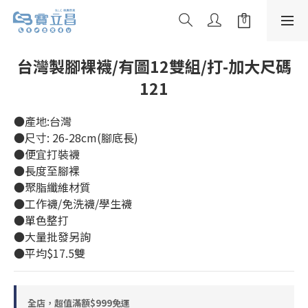
台灣製腳裸襪/有圖12雙組/打-加大尺碼
121
●產地:台灣
●尺寸: 26-28cm(腳底長)
●便宜打裝襪
●長度至腳裸
●聚脂纖維材質
●工作襪/免洗襪/學生襪
●單色整打
●大量批發另詢
●平均$17.5雙
全店，超值滿額$999免運